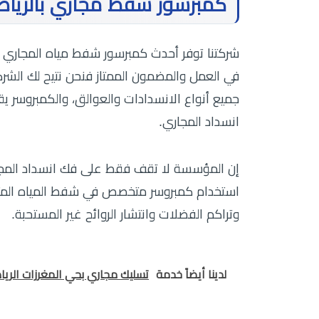
كمبرسور شفط مجاري بالريا
شركتنا توفر أحدث كمبرسور شفط مياه المجاري 
في العمل والمضمون الممتاز فنحن نتيح لك الشر
جميع أنواع الانسدادات والعوالق، والكمبروسر 
انسداد المجاري.
إن المؤسسة لا تقف فقط على فك انسداد المجار
استخدام كمبروسر متخصص في شفط المياه المتسخ
وتراكم الفضلات وانتشار الروائح غير المستحبة.
لدينا أيضاً خدمة
تسليك مجاري بحي المغرزات الري