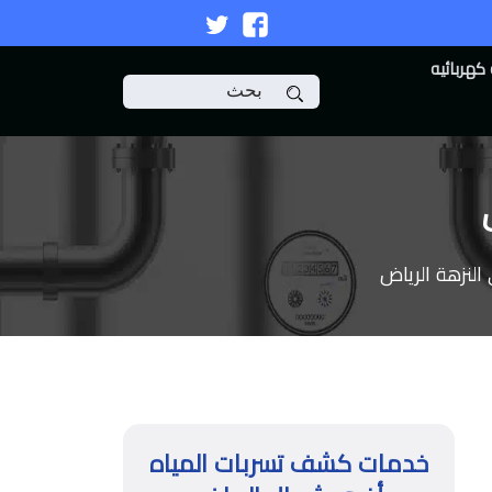
تابعنا
تابعنا
على
على
كهربائيه
ابحث
فيسبوك
تويتر
لنزهة الرياض
خدمات كشف تسربات المياه