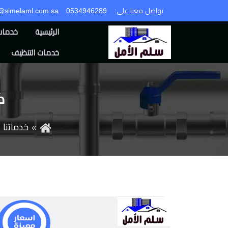
تواصل معنا على:
0534946289
o@slmelaml.com.sa
الرئيسية
خدمات 
خدمات التنظيف
ك
خدماتنا